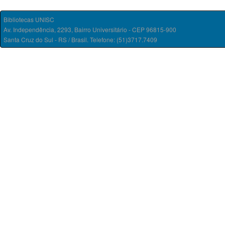
Bibliotecas UNISC
Av. Independência, 2293, Bairro Universitário - CEP 96815-900
Santa Cruz do Sul - RS / Brasil. Telefone: (51)3717.7409