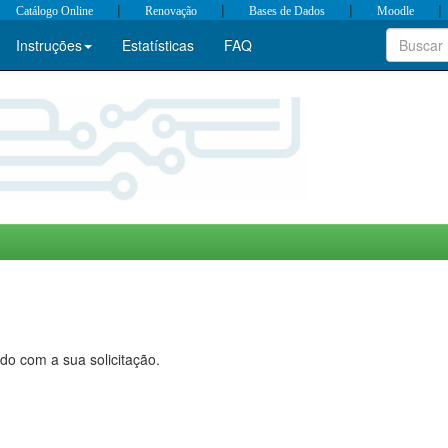
|
|
|
|
Catálogo Online
Renovação
Bases de Dados
Moodle
Instruções
Estatísticas
FAQ
do com a sua solicitação.