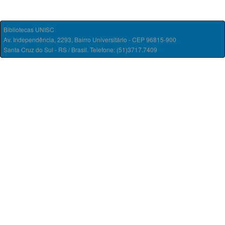
Bibliotecas UNISC
Av. Independência, 2293, Bairro Universitário - CEP 96815-900
Santa Cruz do Sul - RS / Brasil. Telefone: (51)3717.7409