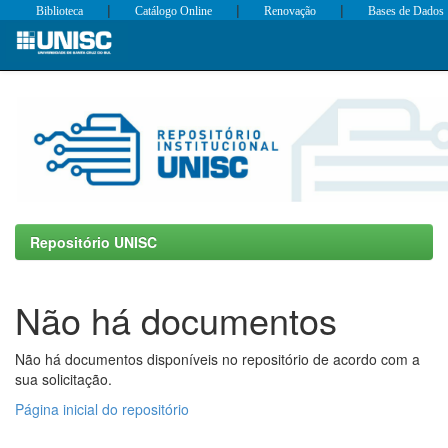
|
|
|
Biblioteca
Catálogo Online
Renovação
Bases de Dados
Skip
navigation
Repositório UNISC
Não há documentos
Não há documentos disponíveis no repositório de acordo com a
sua solicitação.
Página inicial do repositório