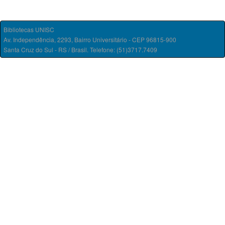
Bibliotecas UNISC
Av. Independência, 2293, Bairro Universitário - CEP 96815-900
Santa Cruz do Sul - RS / Brasil. Telefone: (51)3717.7409