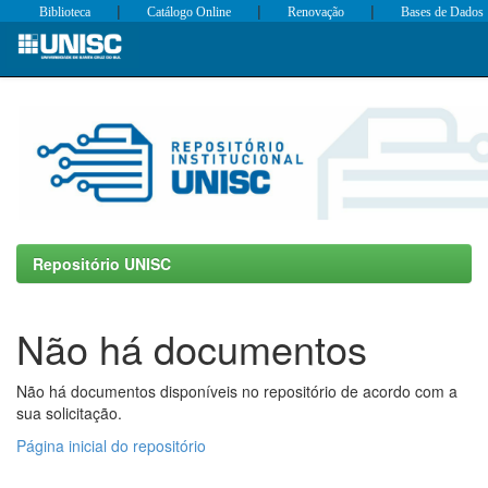
|
|
|
Biblioteca
Catálogo Online
Renovação
Bases de Dados
Skip
navigation
Repositório UNISC
Não há documentos
Não há documentos disponíveis no repositório de acordo com a
sua solicitação.
Página inicial do repositório