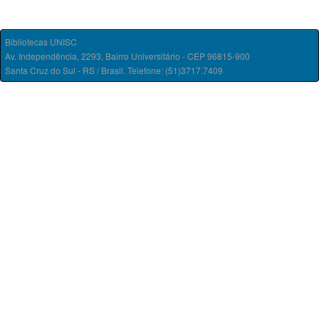
Bibliotecas UNISC
Av. Independência, 2293, Bairro Universitário - CEP 96815-900
Santa Cruz do Sul - RS / Brasil. Telefone: (51)3717.7409