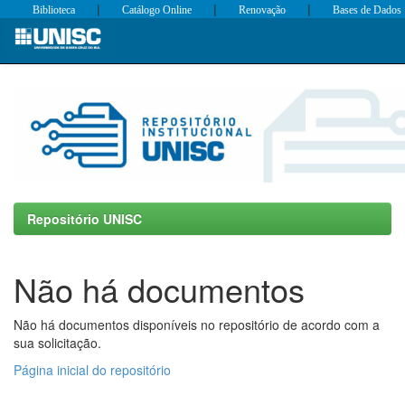
|
|
|
Biblioteca
Catálogo Online
Renovação
Bases de Dados
Skip
navigation
Repositório UNISC
Não há documentos
Não há documentos disponíveis no repositório de acordo com a
sua solicitação.
Página inicial do repositório