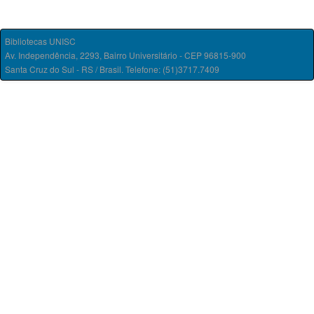
Bibliotecas UNISC
Av. Independência, 2293, Bairro Universitário - CEP 96815-900
Santa Cruz do Sul - RS / Brasil. Telefone: (51)3717.7409