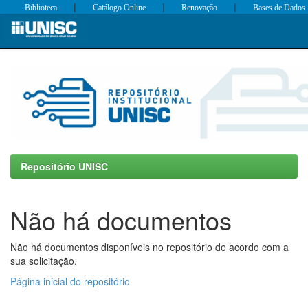
|
|
|
Biblioteca
Catálogo Online
Renovação
Bases de Dados
Skip
navigation
Repositório UNISC
Não há documentos
Não há documentos disponíveis no repositório de acordo com a
sua solicitação.
Página inicial do repositório