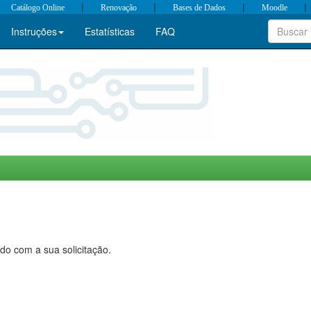
|
|
|
|
Catálogo Online
Renovação
Bases de Dados
Moodle
Instruções
Estatísticas
FAQ
do com a sua solicitação.