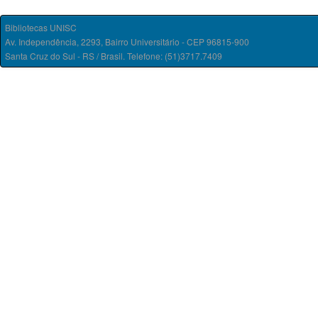
Bibliotecas UNISC
Av. Independência, 2293, Bairro Universitário - CEP 96815-900
Santa Cruz do Sul - RS / Brasil. Telefone: (51)3717.7409