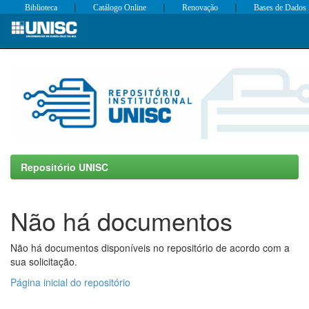
|
|
|
Biblioteca
Catálogo Online
Renovação
Bases de Dados
Skip
navigation
Repositório UNISC
Não há documentos
Não há documentos disponíveis no repositório de acordo com a
sua solicitação.
Página inicial do repositório