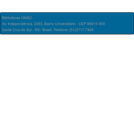
Bibliotecas UNISC
Av. Independência, 2293, Bairro Universitário - CEP 96815-900
Santa Cruz do Sul - RS / Brasil. Telefone: (51)3717.7409