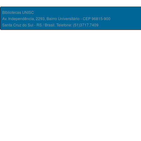
Bibliotecas UNISC
Av. Independência, 2293, Bairro Universitário - CEP 96815-900
Santa Cruz do Sul - RS / Brasil. Telefone: (51)3717.7409