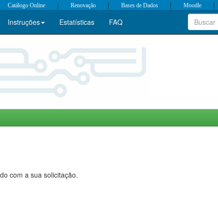
|
|
|
|
Catálogo Online
Renovação
Bases de Dados
Moodle
Instruções
Estatísticas
FAQ
do com a sua solicitação.