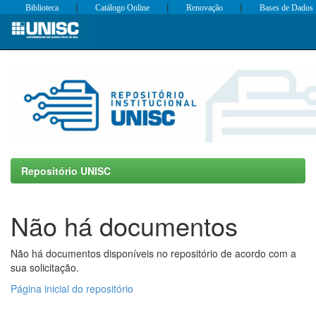
|
|
|
Biblioteca
Catálogo Online
Renovação
Bases de Dados
Skip
navigation
Repositório UNISC
Não há documentos
Não há documentos disponíveis no repositório de acordo com a
sua solicitação.
Página inicial do repositório