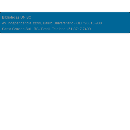
Bibliotecas UNISC
Av. Independência, 2293, Bairro Universitário - CEP 96815-900
Santa Cruz do Sul - RS / Brasil. Telefone: (51)3717.7409