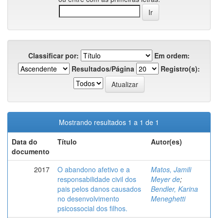
Classificar por:
Em ordem:
Resultados/Página
Registro(s):
Mostrando resultados 1 a 1 de 1
Data do
Título
Autor(es)
documento
2017
O abandono afetivo e a
Matos, Jamili
responsabilidade civil dos
Meyer de
;
pais pelos danos causados
Bendler, Karina
no desenvolvimento
Meneghetti
psicossocial dos filhos.