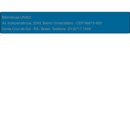
Bibliotecas UNISC
Av. Independência, 2293, Bairro Universitário - CEP 96815-900
Santa Cruz do Sul - RS / Brasil. Telefone: (51)3717.7409