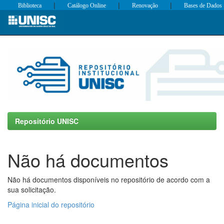
|
|
|
Biblioteca
Catálogo Online
Renovação
Bases de Dados
Skip
navigation
Repositório UNISC
Não há documentos
Não há documentos disponíveis no repositório de acordo com a
sua solicitação.
Página inicial do repositório