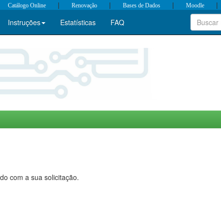
|
|
|
|
Catálogo Online
Renovação
Bases de Dados
Moodle
Instruções
Estatísticas
FAQ
do com a sua solicitação.