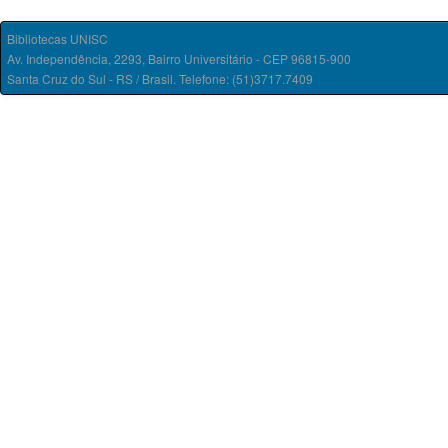
Bibliotecas UNISC
Av. Independência, 2293, Bairro Universitário - CEP 96815-900
Santa Cruz do Sul - RS / Brasil. Telefone: (51)3717.7409