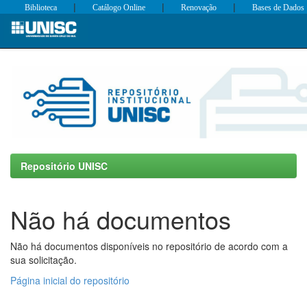
|
|
|
Biblioteca
Catálogo Online
Renovação
Bases de Dados
Skip
navigation
Repositório UNISC
Não há documentos
Não há documentos disponíveis no repositório de acordo com a
sua solicitação.
Página inicial do repositório