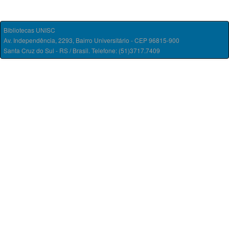
Bibliotecas UNISC
Av. Independência, 2293, Bairro Universitário - CEP 96815-900
Santa Cruz do Sul - RS / Brasil. Telefone: (51)3717.7409