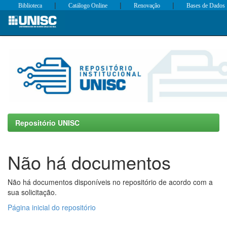
|
|
|
Biblioteca
Catálogo Online
Renovação
Bases de Dados
Skip
navigation
Repositório UNISC
Não há documentos
Não há documentos disponíveis no repositório de acordo com a
sua solicitação.
Página inicial do repositório