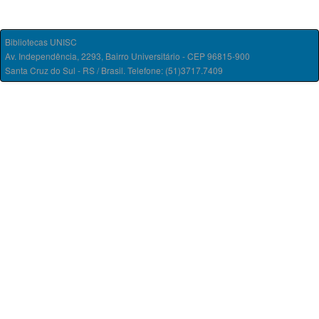
Bibliotecas UNISC
Av. Independência, 2293, Bairro Universitário - CEP 96815-900
Santa Cruz do Sul - RS / Brasil. Telefone: (51)3717.7409