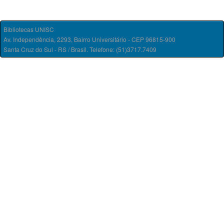
Bibliotecas UNISC
Av. Independência, 2293, Bairro Universitário - CEP 96815-900
Santa Cruz do Sul - RS / Brasil. Telefone: (51)3717.7409