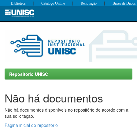
|
|
|
Biblioteca
Catálogo Online
Renovação
Bases de Dados
Skip
navigation
Repositório UNISC
Não há documentos
Não há documentos disponíveis no repositório de acordo com a
sua solicitação.
Página inicial do repositório