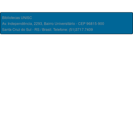
Bibliotecas UNISC
Av. Independência, 2293, Bairro Universitário - CEP 96815-900
Santa Cruz do Sul - RS / Brasil. Telefone: (51)3717.7409