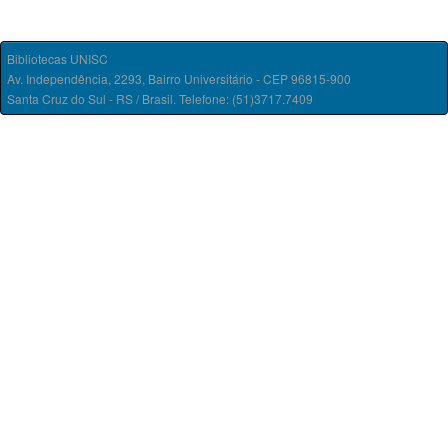
Bibliotecas UNISC
Av. Independência, 2293, Bairro Universitário - CEP 96815-900
Santa Cruz do Sul - RS / Brasil. Telefone: (51)3717.7409