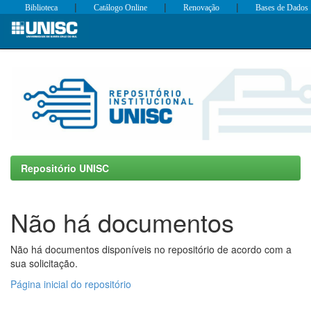
|
|
|
Biblioteca
Catálogo Online
Renovação
Bases de Dados
Skip
navigation
Repositório UNISC
Não há documentos
Não há documentos disponíveis no repositório de acordo com a
sua solicitação.
Página inicial do repositório