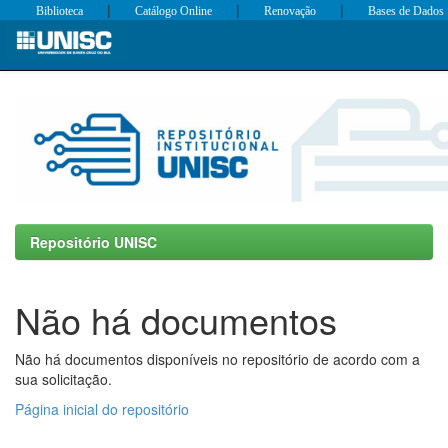
|
|
|
Biblioteca
Catálogo Online
Renovação
Bases de Dados
Skip
navigation
Repositório UNISC
Não há documentos
Não há documentos disponíveis no repositório de acordo com a
sua solicitação.
Página inicial do repositório