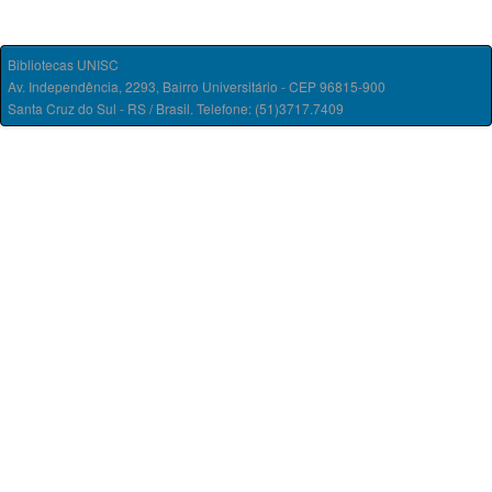
Bibliotecas UNISC
Av. Independência, 2293, Bairro Universitário - CEP 96815-900
Santa Cruz do Sul - RS / Brasil. Telefone: (51)3717.7409