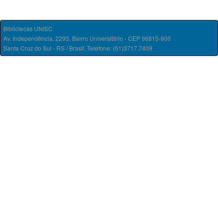
Bibliotecas UNISC
Av. Independência, 2293, Bairro Universitário - CEP 96815-900
Santa Cruz do Sul - RS / Brasil. Telefone: (51)3717.7409