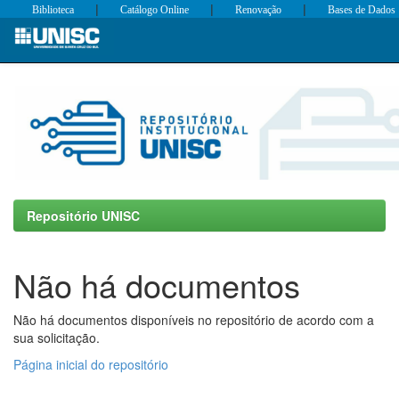
|
|
|
Biblioteca
Catálogo Online
Renovação
Bases de Dados
Skip
navigation
Repositório UNISC
Não há documentos
Não há documentos disponíveis no repositório de acordo com a
sua solicitação.
Página inicial do repositório