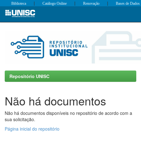
|
|
|
Biblioteca
Catálogo Online
Renovação
Bases de Dados
Skip
navigation
Repositório UNISC
Não há documentos
Não há documentos disponíveis no repositório de acordo com a
sua solicitação.
Página inicial do repositório