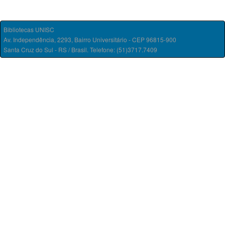
Bibliotecas UNISC
Av. Independência, 2293, Bairro Universitário - CEP 96815-900
Santa Cruz do Sul - RS / Brasil. Telefone: (51)3717.7409