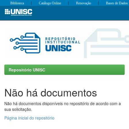
|
|
|
Biblioteca
Catálogo Online
Renovação
Bases de Dados
Skip
navigation
Repositório UNISC
Não há documentos
Não há documentos disponíveis no repositório de acordo com a
sua solicitação.
Página inicial do repositório