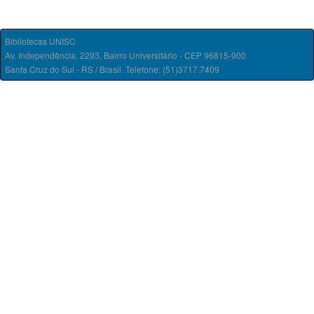
Bibliotecas UNISC
Av. Independência, 2293, Bairro Universitário - CEP 96815-900
Santa Cruz do Sul - RS / Brasil. Telefone: (51)3717.7409