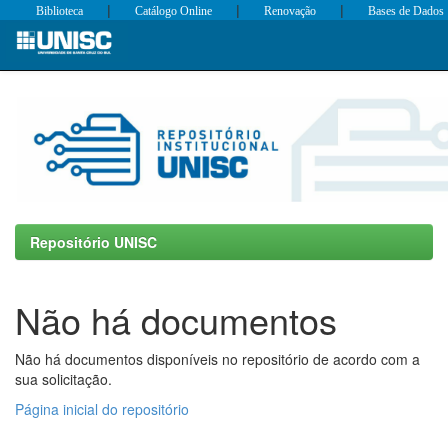
|
|
|
Biblioteca
Catálogo Online
Renovação
Bases de Dados
Skip
navigation
Repositório UNISC
Não há documentos
Não há documentos disponíveis no repositório de acordo com a
sua solicitação.
Página inicial do repositório