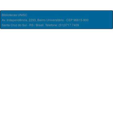
Bibliotecas UNISC
Av. Independência, 2293, Bairro Universitário - CEP 96815-900
Santa Cruz do Sul - RS / Brasil. Telefone: (51)3717.7409