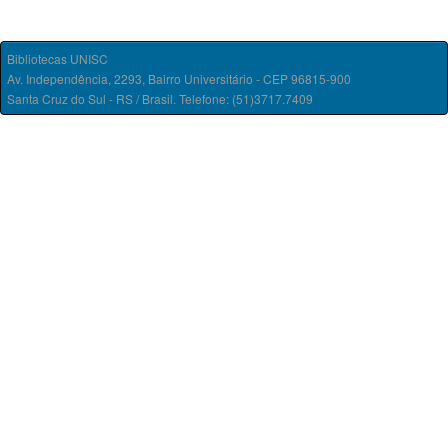
Bibliotecas UNISC
Av. Independência, 2293, Bairro Universitário - CEP 96815-900
Santa Cruz do Sul - RS / Brasil. Telefone: (51)3717.7409