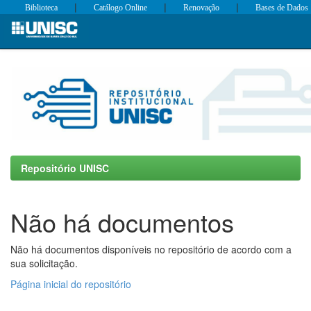
|
|
|
Biblioteca
Catálogo Online
Renovação
Bases de Dados
Skip
navigation
Repositório UNISC
Não há documentos
Não há documentos disponíveis no repositório de acordo com a
sua solicitação.
Página inicial do repositório