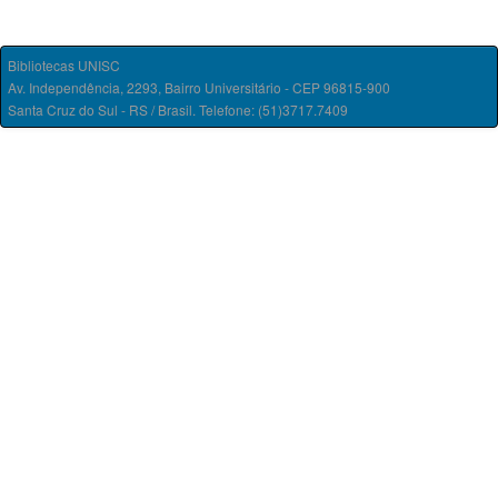
Bibliotecas UNISC
Av. Independência, 2293, Bairro Universitário - CEP 96815-900
Santa Cruz do Sul - RS / Brasil. Telefone: (51)3717.7409