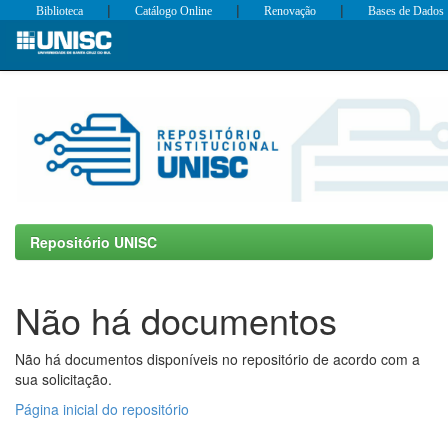
|
|
|
Biblioteca
Catálogo Online
Renovação
Bases de Dados
Skip
navigation
Repositório UNISC
Não há documentos
Não há documentos disponíveis no repositório de acordo com a
sua solicitação.
Página inicial do repositório