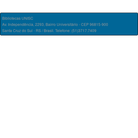
Bibliotecas UNISC
Av. Independência, 2293, Bairro Universitário - CEP 96815-900
Santa Cruz do Sul - RS / Brasil. Telefone: (51)3717.7409