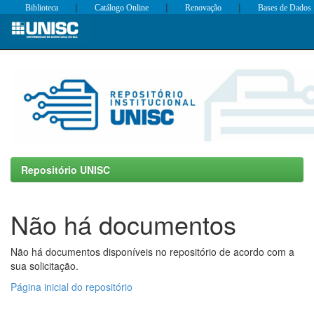
|
|
|
Biblioteca
Catálogo Online
Renovação
Bases de Dados
Skip
navigation
Repositório UNISC
Não há documentos
Não há documentos disponíveis no repositório de acordo com a
sua solicitação.
Página inicial do repositório