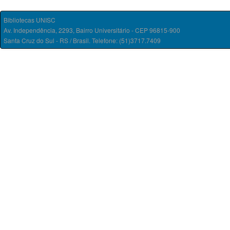
Bibliotecas UNISC
Av. Independência, 2293, Bairro Universitário - CEP 96815-900
Santa Cruz do Sul - RS / Brasil. Telefone: (51)3717.7409