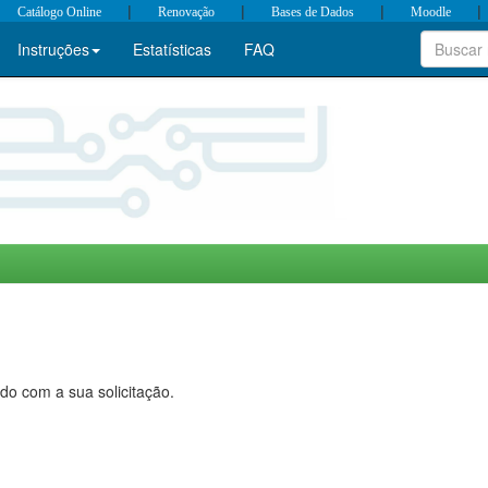
|
|
|
|
Catálogo Online
Renovação
Bases de Dados
Moodle
Instruções
Estatísticas
FAQ
do com a sua solicitação.