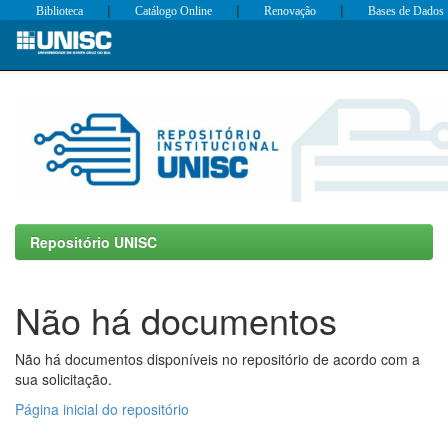
|
|
|
Biblioteca
Catálogo Online
Renovação
Bases de Dados
Skip
navigation
Repositório UNISC
Não há documentos
Não há documentos disponíveis no repositório de acordo com a
sua solicitação.
Página inicial do repositório