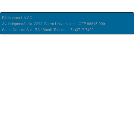
Bibliotecas UNISC
Av. Independência, 2293, Bairro Universitário - CEP 96815-900
Santa Cruz do Sul - RS / Brasil. Telefone: (51)3717.7409