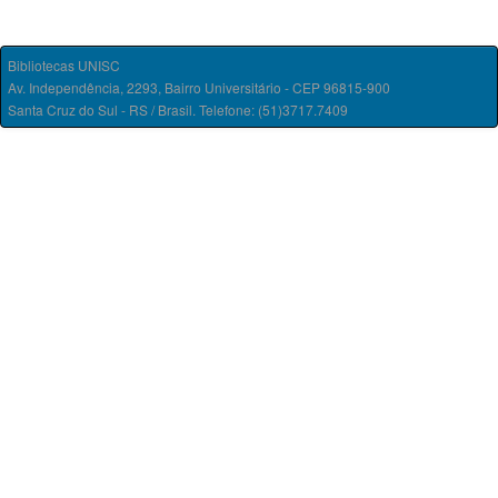
Bibliotecas UNISC
Av. Independência, 2293, Bairro Universitário - CEP 96815-900
Santa Cruz do Sul - RS / Brasil. Telefone: (51)3717.7409