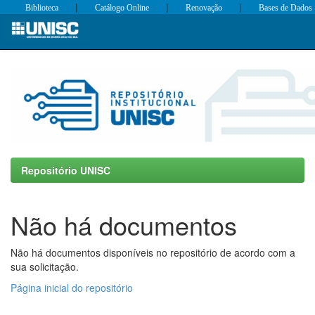
|
|
|
Biblioteca
Catálogo Online
Renovação
Bases de Dados
Skip
navigation
Repositório UNISC
Não há documentos
Não há documentos disponíveis no repositório de acordo com a
sua solicitação.
Página inicial do repositório