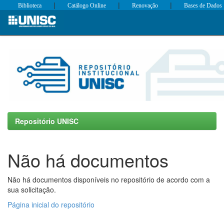
|
|
|
Biblioteca
Catálogo Online
Renovação
Bases de Dados
Skip
navigation
Repositório UNISC
Não há documentos
Não há documentos disponíveis no repositório de acordo com a
sua solicitação.
Página inicial do repositório