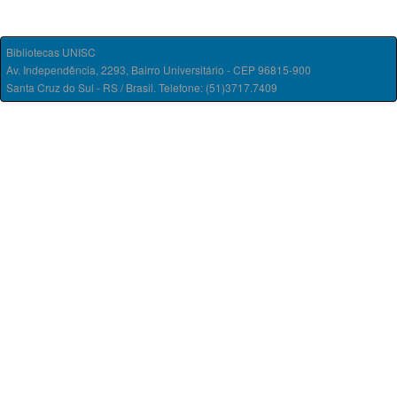
Bibliotecas UNISC
Av. Independência, 2293, Bairro Universitário - CEP 96815-900
Santa Cruz do Sul - RS / Brasil. Telefone: (51)3717.7409