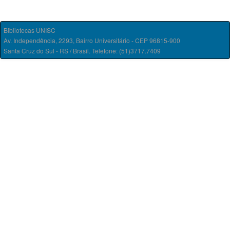
Bibliotecas UNISC
Av. Independência, 2293, Bairro Universitário - CEP 96815-900
Santa Cruz do Sul - RS / Brasil. Telefone: (51)3717.7409