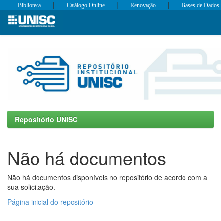
|
|
|
Biblioteca
Catálogo Online
Renovação
Bases de Dados
Skip
navigation
Repositório UNISC
Não há documentos
Não há documentos disponíveis no repositório de acordo com a
sua solicitação.
Página inicial do repositório