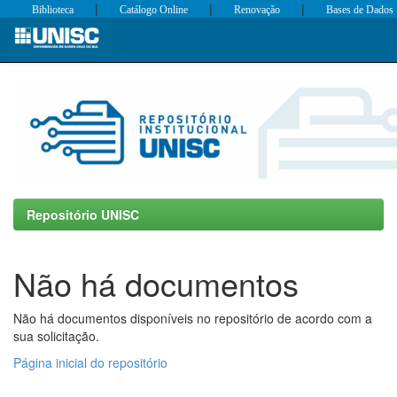
|
|
|
Biblioteca
Catálogo Online
Renovação
Bases de Dados
Skip
navigation
Repositório UNISC
Não há documentos
Não há documentos disponíveis no repositório de acordo com a
sua solicitação.
Página inicial do repositório