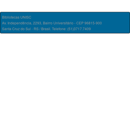
Bibliotecas UNISC
Av. Independência, 2293, Bairro Universitário - CEP 96815-900
Santa Cruz do Sul - RS / Brasil. Telefone: (51)3717.7409