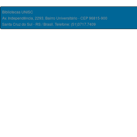
Bibliotecas UNISC
Av. Independência, 2293, Bairro Universitário - CEP 96815-900
Santa Cruz do Sul - RS / Brasil. Telefone: (51)3717.7409