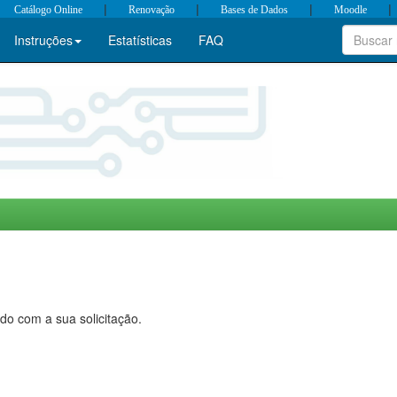
|
|
|
|
Catálogo Online
Renovação
Bases de Dados
Moodle
Instruções
Estatísticas
FAQ
do com a sua solicitação.