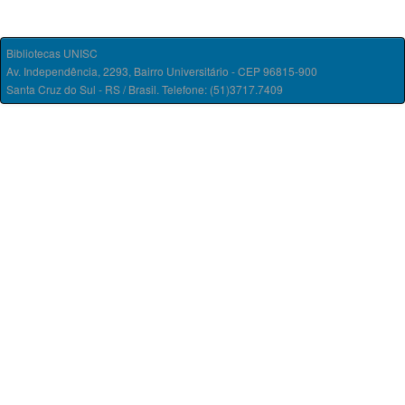
Bibliotecas UNISC
Av. Independência, 2293, Bairro Universitário - CEP 96815-900
Santa Cruz do Sul - RS / Brasil. Telefone: (51)3717.7409