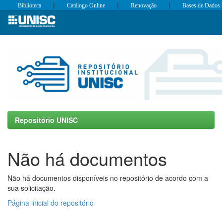
|
|
|
Biblioteca
Catálogo Online
Renovação
Bases de Dados
Skip
navigation
Repositório UNISC
Não há documentos
Não há documentos disponíveis no repositório de acordo com a
sua solicitação.
Página inicial do repositório