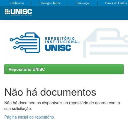
|
|
|
Biblioteca
Catálogo Online
Renovação
Bases de Dados
Skip
navigation
Repositório UNISC
Não há documentos
Não há documentos disponíveis no repositório de acordo com a
sua solicitação.
Página inicial do repositório