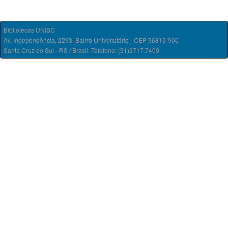
Bibliotecas UNISC
Av. Independência, 2293, Bairro Universitário - CEP 96815-900
Santa Cruz do Sul - RS / Brasil. Telefone: (51)3717.7409