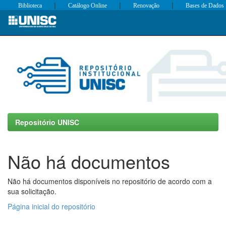
|
|
|
Biblioteca
Catálogo Online
Renovação
Bases de Dados
Skip
navigation
Repositório UNISC
Não há documentos
Não há documentos disponíveis no repositório de acordo com a
sua solicitação.
Página inicial do repositório