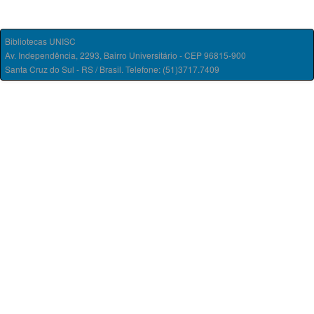
Bibliotecas UNISC
Av. Independência, 2293, Bairro Universitário - CEP 96815-900
Santa Cruz do Sul - RS / Brasil. Telefone: (51)3717.7409