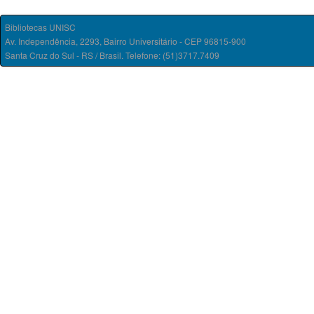
Bibliotecas UNISC
Av. Independência, 2293, Bairro Universitário - CEP 96815-900
Santa Cruz do Sul - RS / Brasil. Telefone: (51)3717.7409