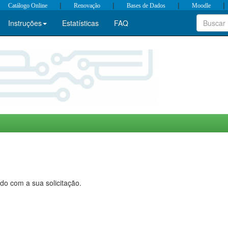
|
|
|
|
Catálogo Online
Renovação
Bases de Dados
Moodle
Instruções
Estatísticas
FAQ
do com a sua solicitação.