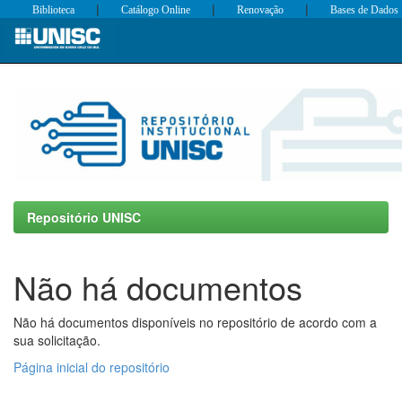
|
|
|
Biblioteca
Catálogo Online
Renovação
Bases de Dados
Skip
navigation
Repositório UNISC
Não há documentos
Não há documentos disponíveis no repositório de acordo com a
sua solicitação.
Página inicial do repositório