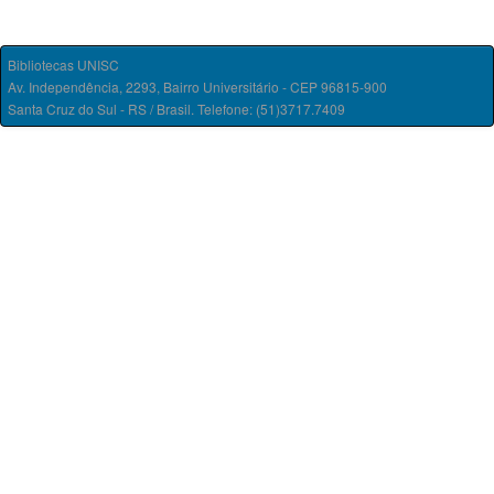
Bibliotecas UNISC
Av. Independência, 2293, Bairro Universitário - CEP 96815-900
Santa Cruz do Sul - RS / Brasil. Telefone: (51)3717.7409