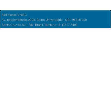
Bibliotecas UNISC
Av. Independência, 2293, Bairro Universitário - CEP 96815-900
Santa Cruz do Sul - RS / Brasil. Telefone: (51)3717.7409