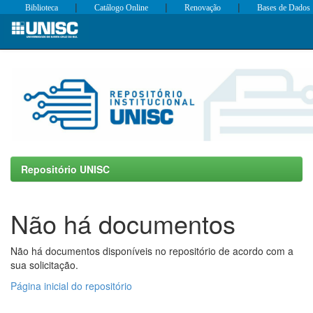
|
|
|
Biblioteca
Catálogo Online
Renovação
Bases de Dados
Skip
navigation
Repositório UNISC
Não há documentos
Não há documentos disponíveis no repositório de acordo com a
sua solicitação.
Página inicial do repositório