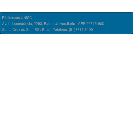
Bibliotecas UNISC
Av. Independência, 2293, Bairro Universitário - CEP 96815-900
Santa Cruz do Sul - RS / Brasil. Telefone: (51)3717.7409