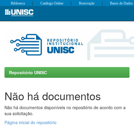
|
|
|
Biblioteca
Catálogo Online
Renovação
Bases de Dados
Skip
navigation
Repositório UNISC
Não há documentos
Não há documentos disponíveis no repositório de acordo com a
sua solicitação.
Página inicial do repositório