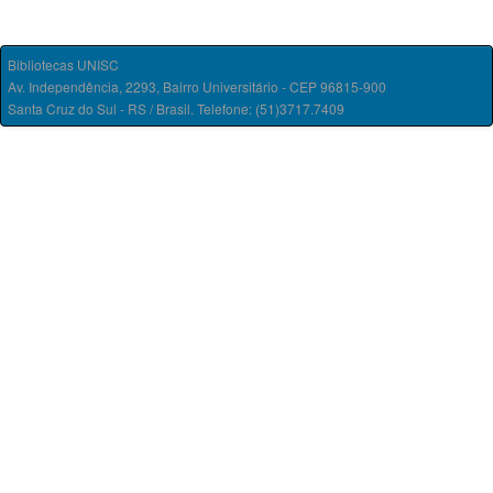
Bibliotecas UNISC
Av. Independência, 2293, Bairro Universitário - CEP 96815-900
Santa Cruz do Sul - RS / Brasil. Telefone: (51)3717.7409