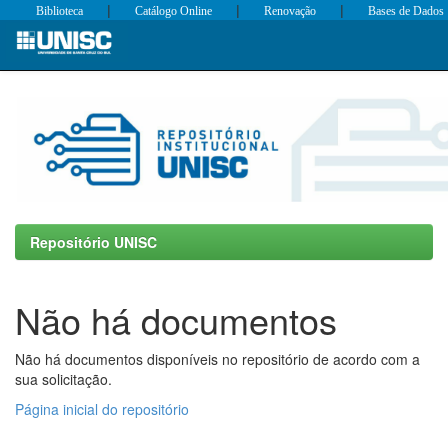
|
|
|
Biblioteca
Catálogo Online
Renovação
Bases de Dados
Skip
navigation
Repositório UNISC
Não há documentos
Não há documentos disponíveis no repositório de acordo com a
sua solicitação.
Página inicial do repositório