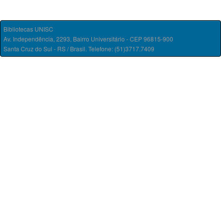
Bibliotecas UNISC
Av. Independência, 2293, Bairro Universitário - CEP 96815-900
Santa Cruz do Sul - RS / Brasil. Telefone: (51)3717.7409