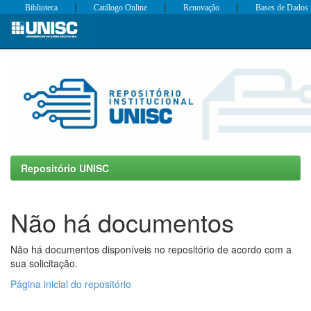
|
|
|
Biblioteca
Catálogo Online
Renovação
Bases de Dados
Skip
navigation
Repositório UNISC
Não há documentos
Não há documentos disponíveis no repositório de acordo com a
sua solicitação.
Página inicial do repositório