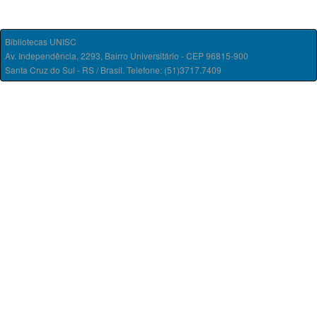
Bibliotecas UNISC
Av. Independência, 2293, Bairro Universitário - CEP 96815-900
Santa Cruz do Sul - RS / Brasil. Telefone: (51)3717.7409