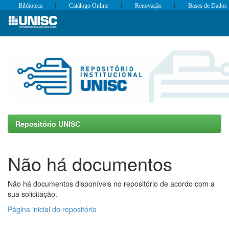
|
|
|
Biblioteca
Catálogo Online
Renovação
Bases de Dados
Skip
navigation
Repositório UNISC
Não há documentos
Não há documentos disponíveis no repositório de acordo com a
sua solicitação.
Página inicial do repositório