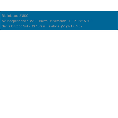
Bibliotecas UNISC
Av. Independência, 2293, Bairro Universitário - CEP 96815-900
Santa Cruz do Sul - RS / Brasil. Telefone: (51)3717.7409