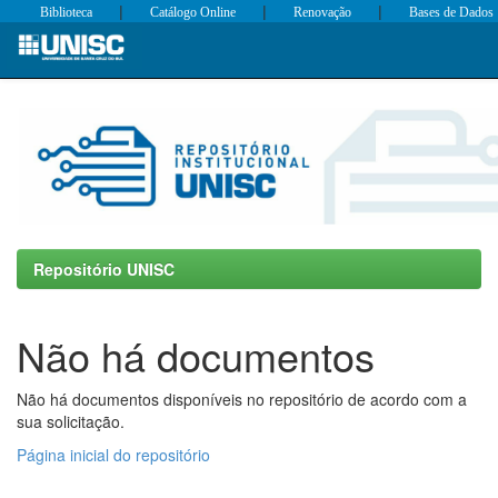
|
|
|
Biblioteca
Catálogo Online
Renovação
Bases de Dados
Skip
navigation
Repositório UNISC
Não há documentos
Não há documentos disponíveis no repositório de acordo com a
sua solicitação.
Página inicial do repositório