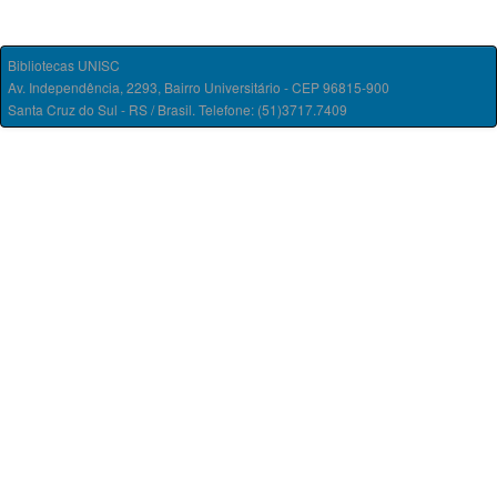
Bibliotecas UNISC
Av. Independência, 2293, Bairro Universitário - CEP 96815-900
Santa Cruz do Sul - RS / Brasil. Telefone: (51)3717.7409