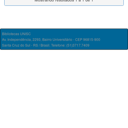
Bibliotecas UNISC
Av. Independência, 2293, Bairro Universitário - CEP 96815-900
Santa Cruz do Sul - RS / Brasil. Telefone: (51)3717.7409