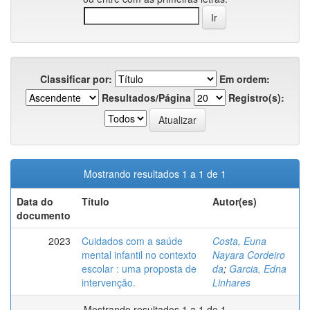
Classificar por:
Em ordem:
Resultados/Página
Registro(s):
Mostrando resultados 1 a 1 de 1
Data do
Título
Autor(es)
documento
2023
Cuidados com a saúde
Costa, Euna
mental infantil no contexto
Nayara Cordeiro
escolar : uma proposta de
da
;
Garcia, Edna
intervenção.
Linhares
Mostrando resultados 1 a 1 de 1