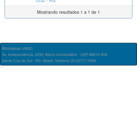
Cruz - RS.
Mostrando resultados 1 a 1 de 1
Bibliotecas UNISC
Av. Independência, 2293, Bairro Universitário - CEP 96815-900
Santa Cruz do Sul - RS / Brasil. Telefone: (51)3717.7409