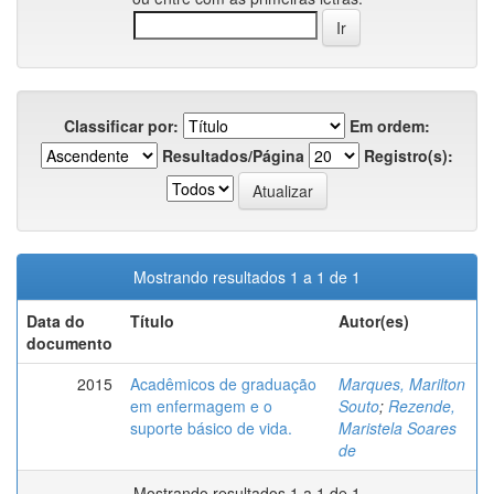
Classificar por:
Em ordem:
Resultados/Página
Registro(s):
Mostrando resultados 1 a 1 de 1
Data do
Título
Autor(es)
documento
2015
Acadêmicos de graduação
Marques, Marilton
em enfermagem e o
Souto
;
Rezende,
suporte básico de vida.
Maristela Soares
de
Mostrando resultados 1 a 1 de 1