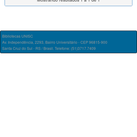
Bibliotecas UNISC
Av. Independência, 2293, Bairro Universitário - CEP 96815-900
Santa Cruz do Sul - RS / Brasil. Telefone: (51)3717.7409