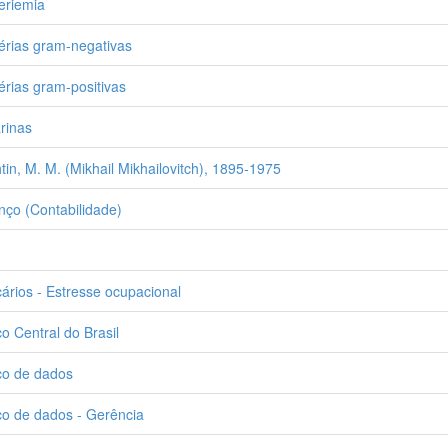
eriemia
érias gram-negativas
érias gram-positivas
arinas
tin, M. M. (Mikhail Mikhailovitch), 1895-1975
nço (Contabilidade)
ários - Estresse ocupacional
o Central do Brasil
o de dados
o de dados - Gerência