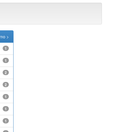
imo >
1
1
2
2
1
1
1