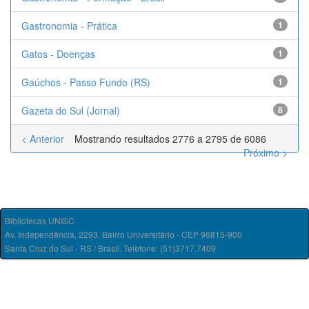
Gastronomia - Prática
1
Gatos - Doenças
1
Gaúchos - Passo Fundo (RS)
1
Gazeta do Sul (Jornal)
8
< Anterior
Mostrando resultados 2776 a 2795 de 6086
Próximo >
Bibliotecas UNISC
Av. Independência, 2293, Bairro Universitário - CEP 96815-900
Santa Cruz do Sul - RS / Brasil. Telefone: (51)3717.7409