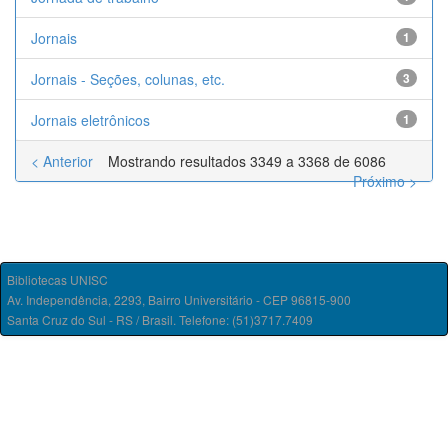
Jornais
1
Jornais - Seções, colunas, etc.
3
Jornais eletrônicos
1
< Anterior
Mostrando resultados 3349 a 3368 de 6086
Próximo >
Bibliotecas UNISC
Av. Independência, 2293, Bairro Universitário - CEP 96815-900
Santa Cruz do Sul - RS / Brasil. Telefone: (51)3717.7409